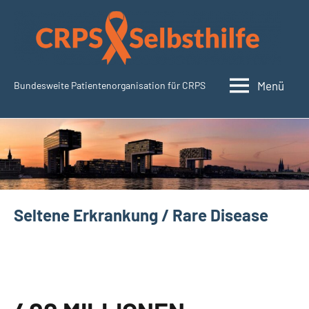
Zum
Inhalt
springen
Menü
Bundesweite Patientenorganisation für CRPS
CRPSSelbsthilfe.org
Seltene Erkrankung / Rare Disease