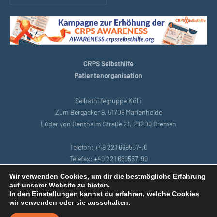
CRPS Selbsthilfe
Patientenorganisation
Selbsthilfegruppe Köln
Zum Bergacker 9, 51709 Marienheide
Lüder von Bentheim Straße 21, 28209 Bremen
Telefon: +49 221 669557-,0
Telefax: +49 221 669557-99
E-Mail: support@crpsselbsthilfe.org
Wir verwenden Cookies, um dir die bestmögliche Erfahrung
auf unserer Website zu bieten.
In den
Einstellungen
kannst du erfahren, welche Cookies
Startseite
|
Bremen
|
Datenschutzbestimmungen
|
Intranet
|
wir verwenden oder sie ausschalten.
Impressum
|
Remoteunterstützung