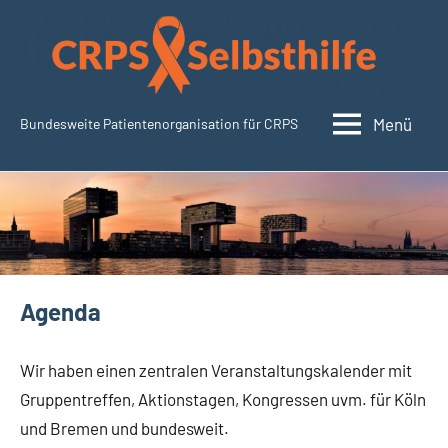
Zum
Inhalt
springen
Menü
Bundesweite Patientenorganisation für CRPS
CRPSSelbsthilfe.org
Agenda
Wir haben einen zentralen Veranstaltungskalender mit
Gruppentreffen, Aktionstagen, Kongressen uvm. für Köln
und Bremen und bundesweit.