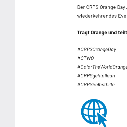
Der CRPS Orange Day „C
wiederkehrendes Even
Tragt Orange und teil
#CRPSOrangeDay
#CTWO
#ColorTheWorldOrang
#CRPSgehtallean
#CRPSSelbsthilfe