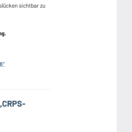
lücken sichtbar zu
ng.
6“
 „CRPS-