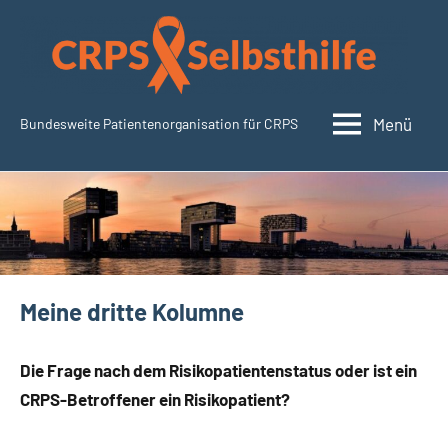
Zum
Inhalt
springen
Menü
Bundesweite Patientenorganisation für CRPS
CRPSSelbsthilfe.org
Meine dritte Kolumne
Die Frage nach dem Risikopatientenstatus oder ist ein
CRPS-Betroffener ein Risikopatient?