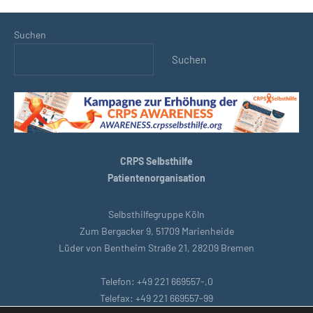
Suchen
Suchen
CRPS Selbsthilfe
Patientenorganisation
Selbsthilfegruppe Köln
Zum Bergacker 9, 51709 Marienheide
Lüder von Bentheim Straße 21, 28209 Bremen
Telefon: +49 221 669557-,0
Telefax: +49 221 669557-99