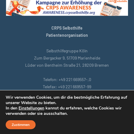
CRPS Selbsthilfe
Patientenorganisation
Selbsthilfegruppe Köln
Zum Bergacker 9, 51709 Marienheide
Lüder von Bentheim Straße 21, 28209 Bremen
Telefon: +49 221 669557-,0
Telefax: +49 221 669557-99
E-Mail: support@crpsselbsthilfe.org
Wir verwenden Cookies, um dir die bestmögliche Erfahrung auf
unserer Website zu bieten.
In den
Einstellungen
kannst du erfahren, welche Cookies wir
Startseite
|
Bremen
|
Datenschutzbestimmungen
|
Intranet
|
verwenden oder sie ausschalten.
Impressum
|
Remoteunterstützung
Zustimmen