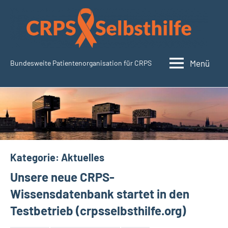
Zum
Inhalt
springen
Menü
Bundesweite Patientenorganisation für CRPS
CRPSSelbsthilfe.org
Kategorie:
Aktuelles
Unsere neue CRPS-
Wissensdatenbank startet in den
Testbetrieb (crpsselbsthilfe.org)