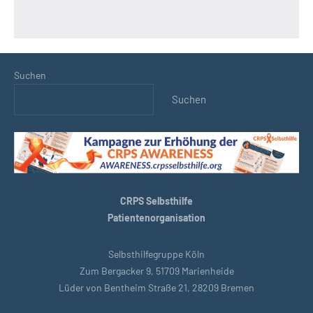
Suchen
Suchen
CRPS Selbsthilfe
Patientenorganisation
Selbsthilfegruppe Köln
Zum Bergacker 9, 51709 Marienheide
Lüder von Bentheim Straße 21, 28209 Bremen