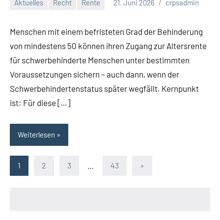
Aktuelles
Recht
Rente
21. Juni 2026
crpsadmin
Menschen mit einem befristeten Grad der Behinderung
von mindestens 50 können ihren Zugang zur Altersrente
für schwerbehinderte Menschen unter bestimmten
Voraussetzungen sichern – auch dann, wenn der
Schwerbehindertenstatus später wegfällt. Kernpunkt
ist: Für diese […]
Weiterlesen
Seitennummerierung
Nächste
1
2
3
…
43
»
Beiträge
der
Beiträge