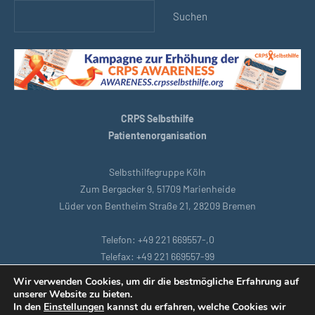
Suchen
CRPS Selbsthilfe
Patientenorganisation
Selbsthilfegruppe Köln
Zum Bergacker 9, 51709 Marienheide
Lüder von Bentheim Straße 21, 28209 Bremen
Telefon: +49 221 669557-,0
Telefax: +49 221 669557-99
E-Mail: support@crpsselbsthilfe.org
Wir verwenden Cookies, um dir die bestmögliche Erfahrung auf
unserer Website zu bieten.
In den
Einstellungen
kannst du erfahren, welche Cookies wir
Startseite
|
Bremen
|
Datenschutzbestimmungen
|
Intranet
|