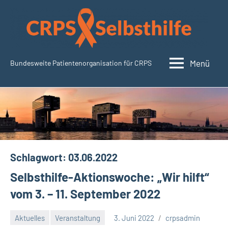
Zum
Inhalt
springen
Menü
Bundesweite Patientenorganisation für CRPS
CRPSSelbsthilfe.org
Schlagwort:
03.06.2022
Selbsthilfe-Aktionswoche: „Wir hilft“
vom 3. – 11. September 2022
Aktuelles
Veranstaltung
3. Juni 2022
crpsadmin