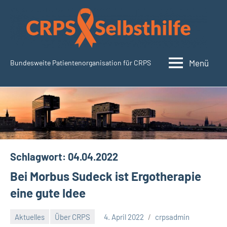
Zum
Inhalt
springen
Menü
Bundesweite Patientenorganisation für CRPS
CRPSSelbsthilfe.org
Schlagwort:
04.04.2022
Bei Morbus Sudeck ist Ergotherapie
eine gute Idee
Aktuelles
Über CRPS
4. April 2022
crpsadmin
4