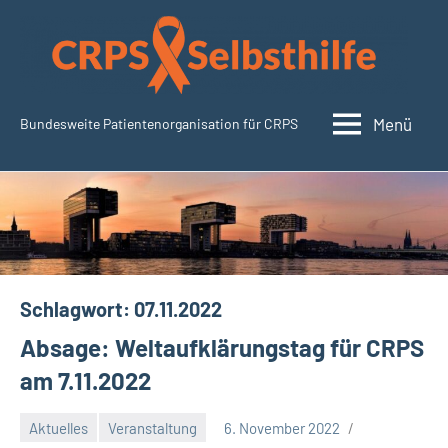
Zum
Inhalt
springen
Menü
Bundesweite Patientenorganisation für CRPS
CRPSSelbsthilfe.org
Schlagwort:
07.11.2022
Absage: Weltaufklärungstag für CRPS
am 7.11.2022
Aktuelles
Veranstaltung
6. November 2022