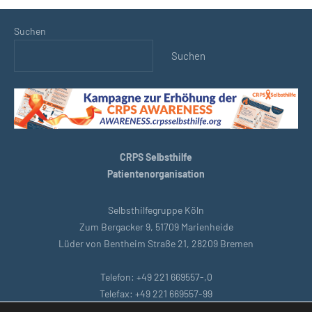
Suchen
Suchen
CRPS Selbsthilfe
Patientenorganisation
Selbsthilfegruppe Köln
Zum Bergacker 9, 51709 Marienheide
Lüder von Bentheim Straße 21, 28209 Bremen
Telefon: +49 221 669557-,0
Telefax: +49 221 669557-99
E-Mail: support@crpsselbsthilfe.org