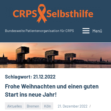
Zum
Inhalt
springen
Menü
Bundesweite Patientenorganisation für CRPS
CRPSSelbsthilfe.org
Schlagwort:
21.12.2022
Frohe Weihnachten und einen guten
Start ins neue Jahr!
Aktuelles
Bremen
Köln
21. Dezember 2022