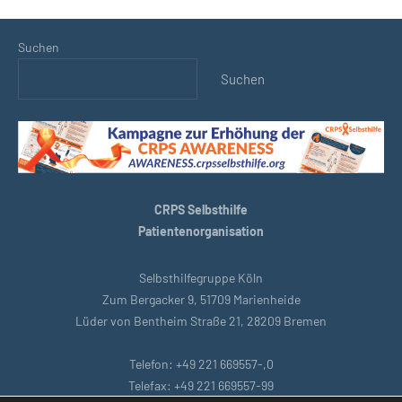
Suchen
Suchen
CRPS Selbsthilfe
Patientenorganisation
Selbsthilfegruppe Köln
Zum Bergacker 9, 51709 Marienheide
Lüder von Bentheim Straße 21, 28209 Bremen
Telefon: +49 221 669557-,0
Telefax: +49 221 669557-99