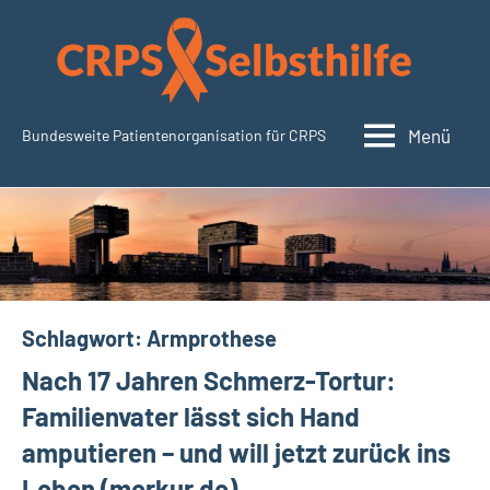
Zum
Inhalt
springen
Menü
Bundesweite Patientenorganisation für CRPS
CRPSSelbsthilfe.org
Schlagwort:
Armprothese
Nach 17 Jahren Schmerz-Tortur:
Familienvater lässt sich Hand
amputieren – und will jetzt zurück ins
Leben (merkur.de)