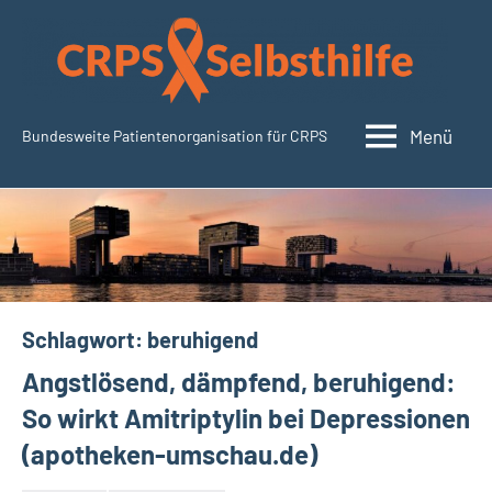
Zum
Inhalt
springen
Menü
Bundesweite Patientenorganisation für CRPS
CRPSSelbsthilfe.org
Schlagwort:
beruhigend
Angstlösend, dämpfend, beruhigend:
So wirkt Amitriptylin bei Depressionen
(apotheken-umschau.de)