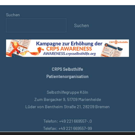
Suchen
Suchen
CRPS Selbsthilfe
Patientenorganisation
Selbsthilfegruppe Köln
Zum Bergacker 9, 51709 Marienheide
Lüder von Bentheim Straße 21, 28209 Bremen
Telefon: +49 221 669557-,0
Telefax: +49 221 669557-99