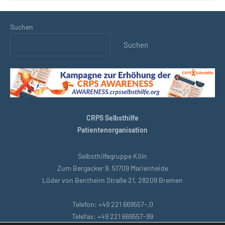
Suchen
Suchen
CRPS Selbsthilfe
Patientenorganisation
Selbsthilfegruppe Köln
Zum Bergacker 9, 51709 Marienheide
Lüder von Bentheim Straße 21, 28209 Bremen
Telefon: +49 221 669557-,0
Telefax: +49 221 669557-99