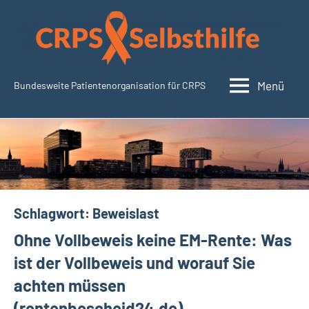
Zum
Inhalt
springen
Menü
Bundesweite Patientenorganisation für CRPS
CRPSSelbsthilfe.org
Schlagwort:
Beweislast
Ohne Vollbeweis keine EM-Rente: Was
ist der Vollbeweis und worauf Sie
achten müssen
(rentenbescheid24.de)