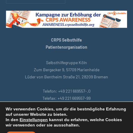
CRPS Selbsthilfe
Patientenorganisation
Selbsthilfegruppe Köln
Zum Bergacker 9, 51709 Marienheide
Lüder von Bentheim Straße 21, 28209 Bremen
Telefon: +49 221 669557-,0
Telefax: +49 221 669557-99
E-Mail: support@crpsselbsthilfe.org
Wir verwenden Cookies, um dir die bestmögliche Erfahrung
auf unserer Website zu bieten.
In den
Einstellungen
kannst du erfahren, welche Cookies
Startseite
|
Bremen
|
Datenschutzbestimmungen
|
Intranet
|
wir verwenden oder sie ausschalten.
Impressum
|
Remoteunterstützung