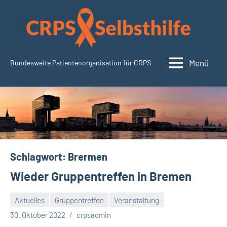
Zum
Inhalt
springen
Menü
Bundesweite Patientenorganisation für CRPS
CRPSSelbsthilfe.org
Schlagwort:
Brermen
Wieder Gruppentreffen in Bremen
Aktuelles
Gruppentreffen
Veranstaltung
30. Oktober 2022
crpsadmin