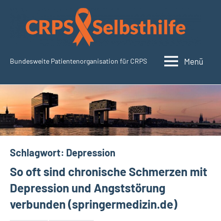
Zum
Inhalt
springen
Menü
Bundesweite Patientenorganisation für CRPS
CRPSSelbsthilfe.org
Schlagwort:
Depression
So oft sind chronische Schmerzen mit
Depression und Angststörung
verbunden (springermedizin.de)