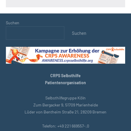
Suchen
Suchen
CRPS Selbsthilfe
Patientenorganisation
Selbsthilfegruppe Köln
Zum Bergacker 9, 51709 Marienheide
Lüder von Bentheim Straße 21, 28209 Bremen
Telefon: +49 221 669557-,0