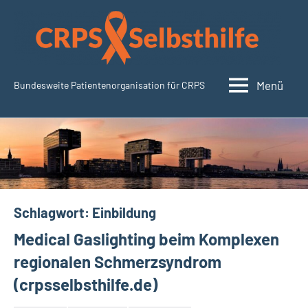
Zum
Inhalt
springen
Menü
Bundesweite Patientenorganisation für CRPS
CRPSSelbsthilfe.org
Schlagwort:
Einbildung
Medical Gaslighting beim Komplexen
regionalen Schmerzsyndrom
(crpsselbsthilfe.de)