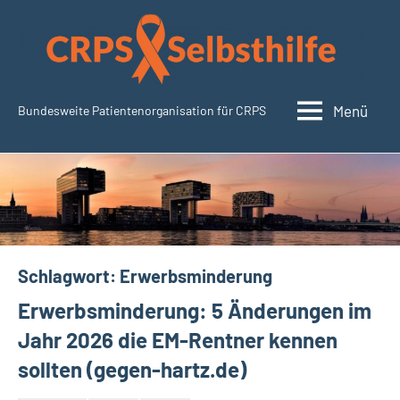
Zum
Inhalt
springen
Menü
Bundesweite Patientenorganisation für CRPS
CRPSSelbsthilfe.org
Schlagwort:
Erwerbsminderung
Erwerbsminderung: 5 Änderungen im
Jahr 2026 die EM-Rentner kennen
sollten (gegen-hartz.de)