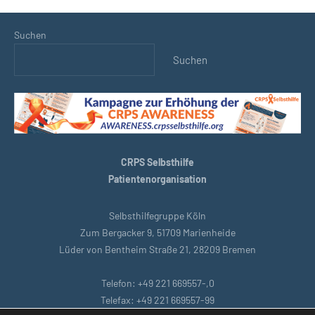
Suchen
Suchen
CRPS Selbsthilfe
Patientenorganisation
Selbsthilfegruppe Köln
Zum Bergacker 9, 51709 Marienheide
Lüder von Bentheim Straße 21, 28209 Bremen
Telefon: +49 221 669557-,0
Telefax: +49 221 669557-99