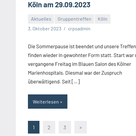
Köln am 29.09.2023
Aktuelles
Gruppentreffen
Köln
3. Oktober 2023
crpsadmin
Die Sommerpause ist beendet und unsere Treffen
finden wieder in gewohnter Form statt. Start war 
vergangene Freitag im Blauen Salon des Kölner
Marienhospitals. Diesmal war der Zuspruch
überwältigend. Seit […]
Weiterlesen
Seitennummerierung
Nächste
1
2
3
»
Beiträge