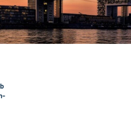
ab
n-