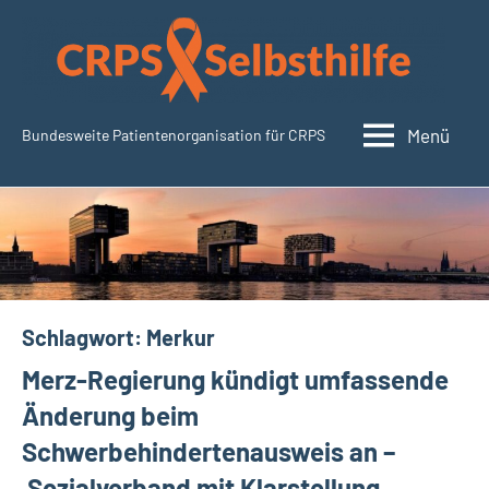
Zum
Inhalt
springen
Menü
Bundesweite Patientenorganisation für CRPS
CRPSSelbsthilfe.org
Schlagwort:
Merkur
Merz-Regierung kündigt umfassende
Änderung beim
Schwerbehindertenausweis an –
Sozialverband mit Klarstellung