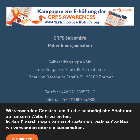
CRPS Selbsthilfe
Patientenorganisation
Selbsthilfegruppe Köln
Zum Bergacker 9, 51709 Marienheide
Lüder von Bentheim Straße 21, 28209 Bremen
Telefon: +49 221 669557-,0
Telefax: +49 221 669557-99
E-Mail: support@crpsselbsthilfe.org
Wir verwenden Cookies, um dir die bestmögliche Erfahrung
auf unserer Website zu bieten.
In den
Einstellungen
kannst du erfahren, welche Cookies
Startseite
|
Bremen
|
Datenschutzbestimmungen
|
Intranet
|
wir verwenden oder sie ausschalten.
Impressum
|
Remoteunterstützung
Zustimmen