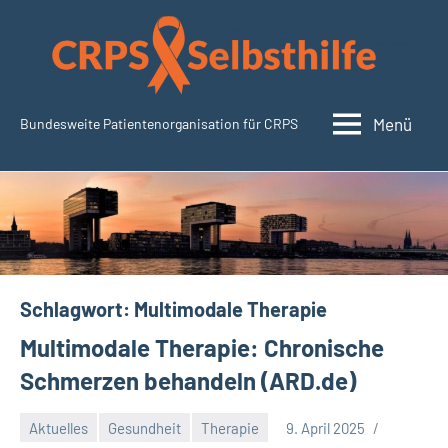
Zum
Inhalt
springen
Menü
Bundesweite Patientenorganisation für CRPS
CRPSSelbsthilfe.org
Schlagwort:
Multimodale Therapie
Multimodale Therapie: Chronische
Schmerzen behandeln (ARD.de)
Aktuelles
Gesundheit
Therapie
9. April 2025