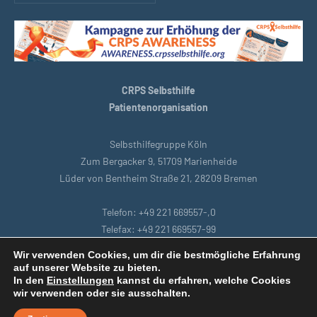
CRPS Selbsthilfe
Patientenorganisation
Selbsthilfegruppe Köln
Zum Bergacker 9, 51709 Marienheide
Lüder von Bentheim Straße 21, 28209 Bremen
Telefon: +49 221 669557-,0
Telefax: +49 221 669557-99
E-Mail: support@crpsselbsthilfe.org
Wir verwenden Cookies, um dir die bestmögliche Erfahrung
auf unserer Website zu bieten.
In den
Einstellungen
kannst du erfahren, welche Cookies
Startseite
|
Bremen
|
Datenschutzbestimmungen
|
Intranet
|
wir verwenden oder sie ausschalten.
Impressum
|
Remoteunterstützung