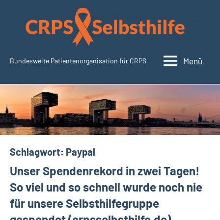
Zum
Inhalt
springen
Menü
Bundesweite Patientenorganisation für CRPS
CRPSSelbsthilfe.org
Schlagwort:
Paypal
Unser Spendenrekord in zwei Tagen!
So viel und so schnell wurde noch nie
für unsere Selbsthilfegruppe
gespendet (crpsselbsthilfe.de)