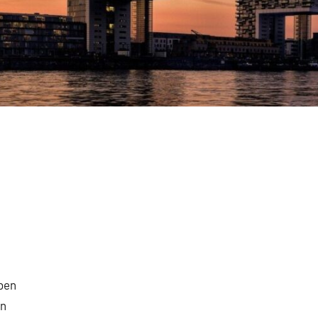
ben
on