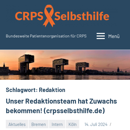
Zum
Inhalt
springen
Menü
Bundesweite Patientenorganisation für CRPS
CRPSSelbsthilfe.org
Schlagwort:
Redaktion
Unser Redaktionsteam hat Zuwachs
bekommen! (crpsselbsthilfe.de)
Aktuelles
Bremen
Intern
Köln
14. Juli 2024