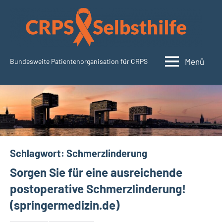
Zum
Inhalt
springen
Menü
Bundesweite Patientenorganisation für CRPS
CRPSSelbsthilfe.org
Schlagwort:
Schmerzlinderung
Sorgen Sie für eine ausreichende
postoperative Schmerzlinderung!
(springermedizin.de)