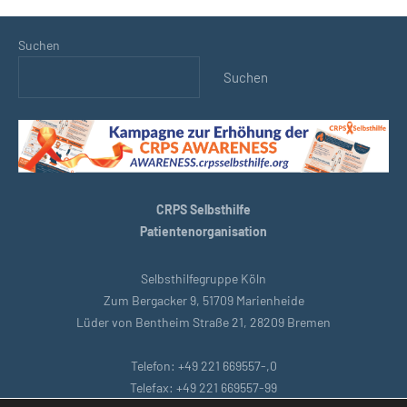
Suchen
Suchen
CRPS Selbsthilfe
Patientenorganisation
Selbsthilfegruppe Köln
Zum Bergacker 9, 51709 Marienheide
Lüder von Bentheim Straße 21, 28209 Bremen
Telefon: +49 221 669557-,0
Telefax: +49 221 669557-99