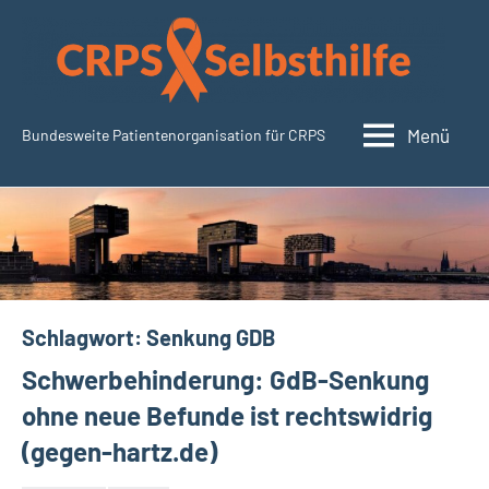
Zum
Inhalt
springen
Menü
Bundesweite Patientenorganisation für CRPS
CRPSSelbsthilfe.org
Schlagwort:
Senkung GDB
Schwerbehinderung: GdB-Senkung
ohne neue Befunde ist rechtswidrig
(gegen-hartz.de)