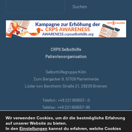
Suchen
CRPS Selbsthilfe
Patientenorganisation
Selbsthilfegruppe Köln
Zum Bergacker 9, 51709 Marienheide
Lüder von Bentheim Straße 21, 28209 Bremen
Telefon: +49 221 669557-,0
Telefax: +49 221 669557-99
E-Mail: support@crpsselbsthilfe.org
Wir verwenden Cookies, um dir die bestmögliche Erfahrung
auf unserer Website zu bieten.
In den
Einstellungen
kannst du erfahren, welche Cookies
Startseite
|
Bremen
|
Datenschutzbestimmungen
|
Intranet
|