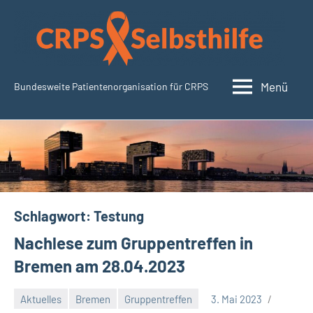
Zum
Inhalt
springen
Menü
Bundesweite Patientenorganisation für CRPS
CRPSSelbsthilfe.org
Schlagwort:
Testung
Nachlese zum Gruppentreffen in
Bremen am 28.04.2023
Aktuelles
Bremen
Gruppentreffen
3. Mai 2023