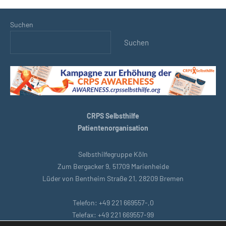
Suchen
Suchen
CRPS Selbsthilfe
Patientenorganisation
Selbsthilfegruppe Köln
Zum Bergacker 9, 51709 Marienheide
Lüder von Bentheim Straße 21, 28209 Bremen
Telefon: +49 221 669557-,0
Telefax: +49 221 669557-99