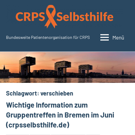
Zum
Inhalt
springen
Menü
Bundesweite Patientenorganisation für CRPS
CRPSSelbsthilfe.org
Schlagwort:
verschieben
Wichtige Information zum
Gruppentreffen in Bremen im Juni
(crpsselbsthilfe.de)