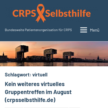
Zum
Inhalt
springen
Menü
Bundesweite Patientenorganisation für CRPS
CRPSSelbsthilfe.org
Schlagwort:
virtuell
Kein weiteres virtuelles
Gruppentreffen im August
(crpsselbsthilfe.de)