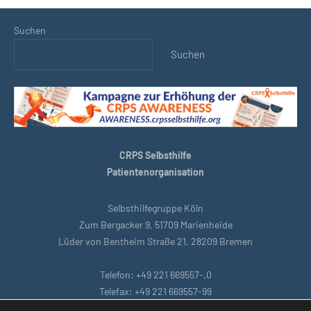
Suchen
Suchen
CRPS Selbsthilfe
Patientenorganisation
Selbsthilfegruppe Köln
Zum Bergacker 9, 51709 Marienheide
Lüder von Bentheim Straße 21, 28209 Bremen
Telefon: +49 221 669557-,0
Telefax: +49 221 669557-99
E-Mail: support@crpsselbsthilfe.org