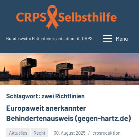
Zum
Inhalt
springen
Menü
Bundesweite Patientenorganisation für CRPS
CRPSSelbsthilfe.org
Schlagwort:
zwei Richtlinien
Europaweit anerkannter
Behindertenausweis (gegen-hartz.de)
Aktuelles
Recht
30. August 2025
crpsredaktion