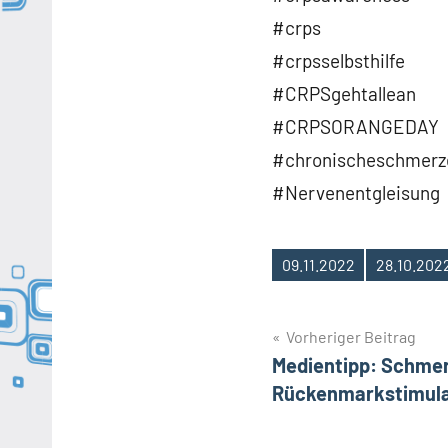
#crps
#crpsselbsthilfe
#CRPSgehtallean
#CRPSORANGEDAY
#chronischeschmerz
#Nervenentgleisung
09.11.2022
28.10.202
Schlagwörter
Beitragsnavig
Vorheriger Beitrag
Medientipp: Schmer
Rückenmarkstimula