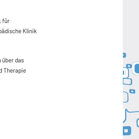
 für
pädische Klinik
h über das
d Therapie