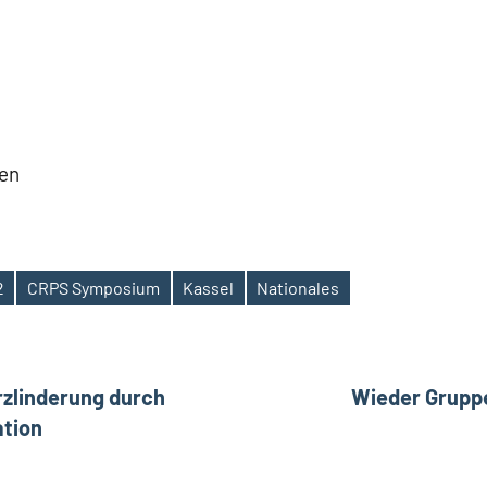
en
2
CRPS Symposium
Kassel
Nationales
ation
zlinderung durch
Wieder Grupp
tion