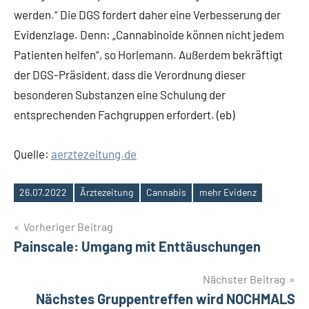
werden.“ Die DGS fordert daher eine Verbesserung der
Evidenzlage. Denn: „Cannabinoide können nicht jedem
Patienten helfen“, so Horlemann. Außerdem bekräftigt
der DGS-Präsident, dass die Verordnung dieser
besonderen Substanzen eine Schulung der
entsprechenden Fachgruppen erfordert. (eb)
Quelle:
aerztezeitung.de
26.07.2022
Ärztezeitung
Cannabis
mehr Evidenz
Schlagwörter
Beitragsnavigation
Vorheriger Beitrag
Painscale: Umgang mit Enttäuschungen
Nächster Beitrag
Nächstes Gruppentreffen wird NOCHMALS