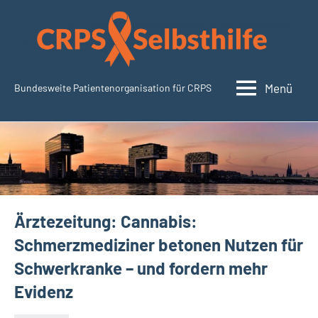
Zum
Inhalt
springen
Menü
Bundesweite Patientenorganisation für CRPS
CRPSSelbsthilfe.org
Ärztezeitung: Cannabis:
Schmerzmediziner betonen Nutzen für
Schwerkranke – und fordern mehr
Evidenz