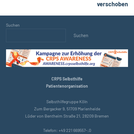
verschoben
Suchen
Suchen
CRPS Selbsthilfe
Patientenorganisation
Selbsthilfegruppe Köln
Zum Bergacker 9, 51709 Marienheide
Lüder von Bentheim Straße 21, 28209 Bremen
Telefon: +49 221 669557-,0