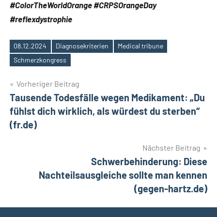
#ColorTheWorldOrange #CRPSOrangeDay
#reflexdystrophie
08.12.2024
Diagnosekriterien
Medical tribune
Schlagwörter
Schmerzkongress
Beitragsnavigation
Vorheriger Beitrag
Tausende Todesfälle wegen Medikament: „Du
fühlst dich wirklich, als würdest du sterben“
(fr.de)
Nächster Beitrag
Schwerbehinderung: Diese
Nachteilsausgleiche sollte man kennen
(gegen-hartz.de)