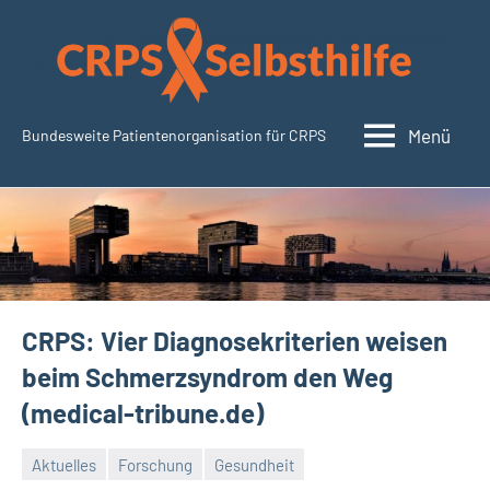
Zum
Inhalt
springen
Menü
Bundesweite Patientenorganisation für CRPS
CRPSSelbsthilfe.org
CRPS: Vier Diagnosekriterien weisen
beim Schmerzsyndrom den Weg
(medical-tribune.de)
Aktuelles
Forschung
Gesundheit