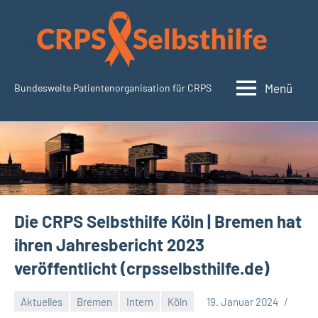
Zum
Inhalt
springen
Menü
Bundesweite Patientenorganisation für CRPS
CRPSSelbsthilfe.org
Die CRPS Selbsthilfe Köln | Bremen hat
ihren Jahresbericht 2023
veröffentlicht (crpsselbsthilfe.de)
Aktuelles
Bremen
Intern
Köln
19. Januar 2024