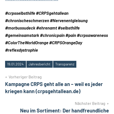
#crpsselbsthilfe #CRPSgehtallean
#chronischeschmerzen #Nervenentgleisung
#morbussudeck #ehrenamt #selbsthilfe
#gemeinsamstark #chronicpain #pain #crpsawareness
#ColorTheWorldOrange #CRPSOrangeDay
#reflexdystrophie
19.01.2024
Jahresbericht
Transparenz
Schlagwörter
Beitragsnavigation
Vorheriger Beitrag
Kampagne CRPS geht alle an – weil es jeder
kriegen kann (crpsgehtallean.de)
Nächster Beitrag
Neu im Sortiment: Der handfreundliche