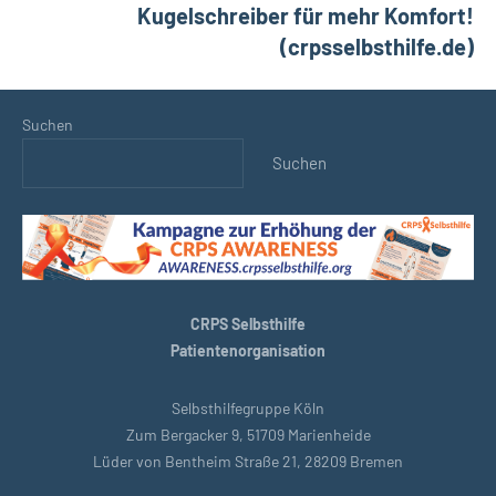
Kugelschreiber für mehr Komfort!
(crpsselbsthilfe.de)
Suchen
Suchen
CRPS Selbsthilfe
Patientenorganisation
Selbsthilfegruppe Köln
Zum Bergacker 9, 51709 Marienheide
Lüder von Bentheim Straße 21, 28209 Bremen