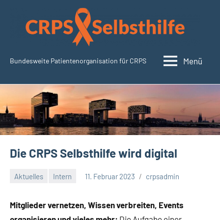
Zum
Inhalt
springen
Menü
Bundesweite Patientenorganisation für CRPS
CRPSSelbsthilfe.org
Die CRPS Selbsthilfe wird digital
Aktuelles
Intern
11. Februar 2023
crpsadmin
Mitglieder vernetzen, Wissen verbreiten, Events
organisieren und vieles mehr:
Die Aufgabe einer