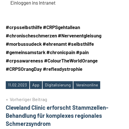
Einloggen ins Intranet
#crpsselbsthilfe #CRPSgehtallean
#chronischeschmerzen #Nervenentgleisung
#morbussudeck #ehrenamt #selbsthilfe
#gemeinsamstark #chronicpain #pain
#crpsawareness #ColourTheWorldOrange
#CRPSOrangDay #reflexdystrophie
11.02.2023
App
Digitalisierung
Vereinonline
Schlagwörter
Beitragsnavigation
Vorheriger Beitrag
Cleveland Clinic erforscht Stammzellen-
Behandlung für komplexes regionales
Schmerzsyndrom