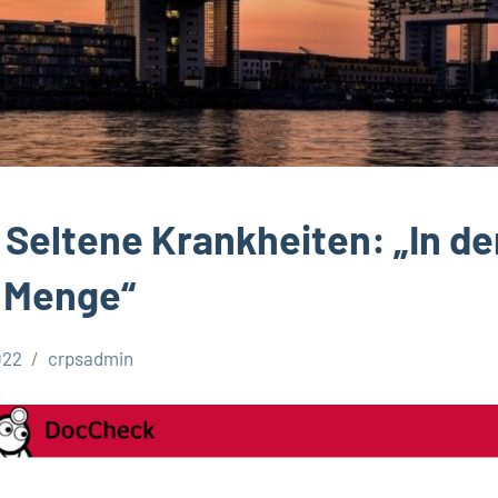
Seltene Krankheiten: „In d
 Menge“
022
crpsadmin