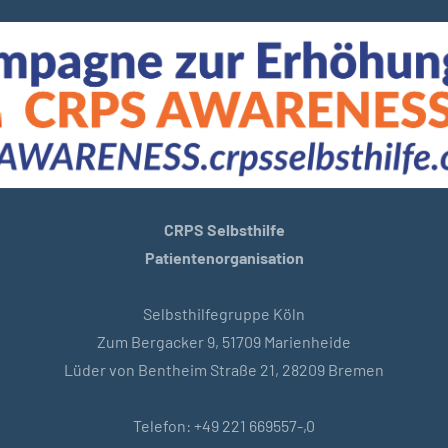
CRPS Selbsthilfe
Patientenorganisation
Selbsthilfegruppe Köln
Zum Bergacker 9, 51709 Marienheide
Lüder von Bentheim Straße 21, 28209 Bremen
Telefon: +49 221 669557-,0