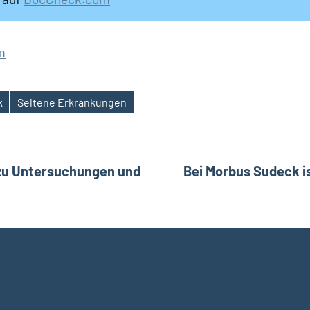
m
k
Seltene Erkrankungen
ation
zu Untersuchungen und
Bei Morbus Sudeck i