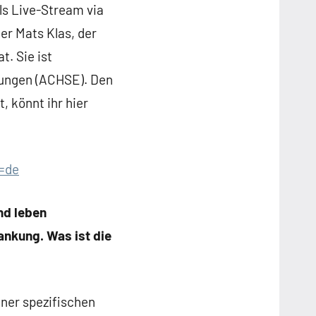
ls Live-Stream via
r Mats Klas, der
t. Sie ist
kungen (ACHSE). Den
, könnt ihr hier
=de
nd leben
ankung. Was ist die
iner spezifischen