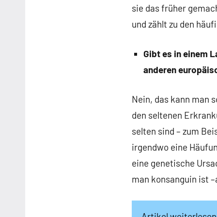
sie das früher gemac
und zählt zu den häuf
Gibt es in einem 
anderen europäis
Nein, das kann man so
den seltenen Erkrank
selten sind – zum Bei
irgendwo eine Häufun
eine genetische Ursa
man konsanguin ist –a
Artikel weiterlese