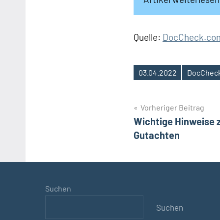
Quelle:
DocCheck.co
03.04.2022
DocChec
Schlagwörter
Beitragsnavig
Vorheriger Beitrag
Wichtige Hinweise 
Gutachten
Suchen
Suchen