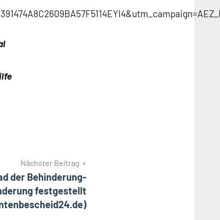
391474A8C2609BA57F5114EYI4&utm_campaign=AEZ
al
lfe
Nächster Beitrag
rad der Behinderung-
derung festgestellt
entenbescheid24.de)