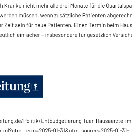
h Kranke nicht mehr alle drei Monate für die Quartalspa
lt werden müssen, wenn zusätzliche Patienten abgerech
r Zeit sein für neue Patienten. Einen Termin beim Ha
eutlich einfacher – insbesondere für gesetzlich Versich
eitung.de/Politik/Entbudgetierung-fuer-Hausaerzte-i
.html?utm_term=2025-01-31&utm_source=2025-01-31-