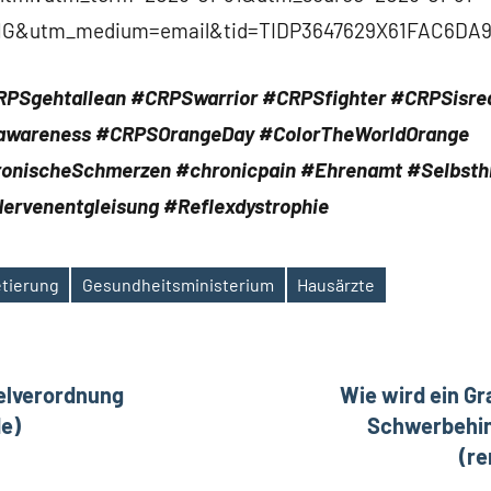
G&utm_medium=email&tid=TIDP3647629X61FAC6DA9
RPSgehtallean
#CRPSwarrior #CRPSfighter #CRPSisre
wareness #CRPSOrangeDay #ColorTheWorldOrange
onischeSchmerzen
#chronicpain
#Ehrenamt #Selbsthi
ervenentgleisung
#Reflexdystrophie
tierung
Gesundheitsministerium
Hausärzte
ation
telverordnung
Wie wird ein G
de)
Schwerbehin
(r