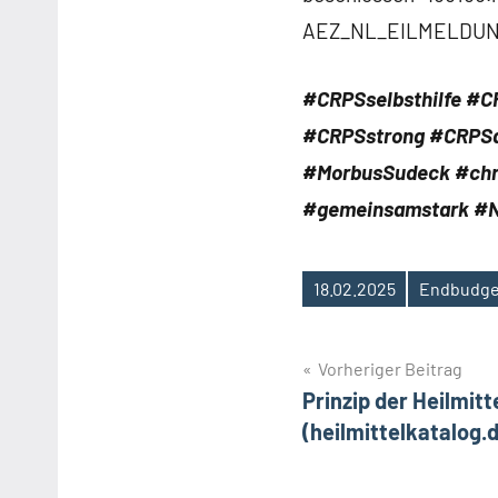
AEZ_NL_EILMELDUN
#CRPSselbsthilfe #C
#CRPSstrong
#CRPSa
#MorbusSudeck
#chr
#gemeinsamstark
#N
18.02.2025
Endbudge
Schlagwörter
Beitragsnavig
Vorheriger Beitrag
Prinzip der Heilmit
(heilmittelkatalog.