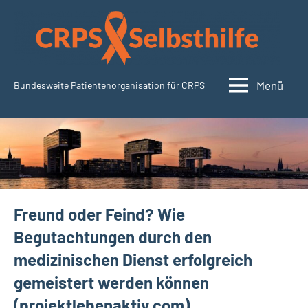
Zum
Inhalt
springen
Menü
Bundesweite Patientenorganisation für CRPS
CRPSSelbsthilfe.org
Freund oder Feind? Wie
Begutachtungen durch den
medizinischen Dienst erfolgreich
gemeistert werden können
(projektlebenaktiv.com)