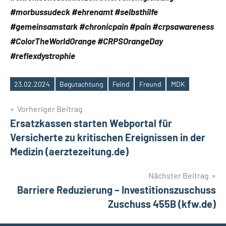
#morbussudeck #ehrenamt #selbsthilfe
#gemeinsamstark #chronicpain #pain #crpsawareness
#ColorTheWorldOrange #CRPSOrangeDay
#reflexdystrophie
23.02.2024
Begutachtung
Feind
Freund
MDK
Schlagwörter
Beitragsnavigation
Vorheriger Beitrag
Ersatzkassen starten Webportal für
Versicherte zu kritischen Ereignissen in der
Medizin (aerztezeitung.de)
Nächster Beitrag
Barriere Reduzierung – Investitionszuschuss
Zuschuss 455B (kfw.de)