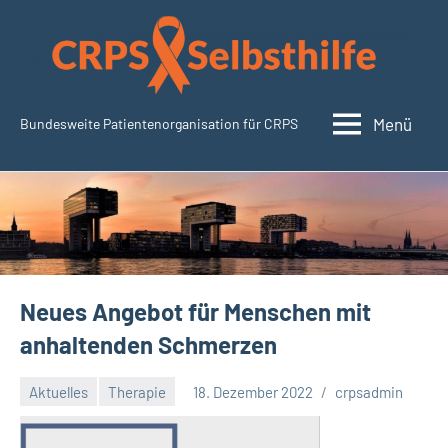
Zum
Inhalt
springen
Menü
Bundesweite Patientenorganisation für CRPS
CRPSSelbsthilfe.org
Neues Angebot für Menschen mit
anhaltenden Schmerzen
Aktuelles
Therapie
18. Dezember 2022
crpsadmin