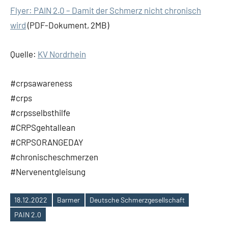
Flyer: PAIN 2.0 – Damit der Schmerz nicht chronisch
wird
(PDF-Dokument, 2MB)
Quelle:
KV Nordrhein
#crpsawareness
#crps
#crpsselbsthilfe
#CRPSgehtallean
#CRPSORANGEDAY
#chronischeschmerzen
#Nervenentgleisung
18.12.2022
Barmer
Deutsche Schmerzgesellschaft
Schlagwörter
PAIN 2.0