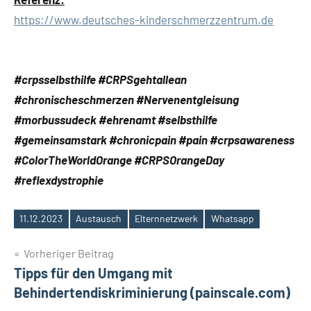
https://www.deutsches-kinderschmerzzentrum.de
#crpsselbsthilfe #CRPSgehtallean
#chronischeschmerzen #Nervenentgleisung
#morbussudeck #ehrenamt #selbsthilfe
#gemeinsamstark #chronicpain #pain #crpsawareness
#ColorTheWorldOrange #CRPSOrangeDay
#reflexdystrophie
11.12.2023
Austausch
Elternnetzwerk
Whatsapp
Schlagwörter
Beitragsnavigation
Vorheriger Beitrag
Tipps für den Umgang mit
Behindertendiskriminierung (painscale.com)