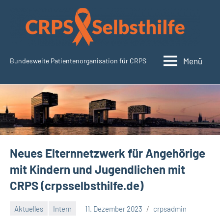
Zum
Inhalt
springen
Menü
Bundesweite Patientenorganisation für CRPS
CRPSSelbsthilfe.org
Neues Elternnetzwerk für Angehörige
mit Kindern und Jugendlichen mit
CRPS (crpsselbsthilfe.de)
Aktuelles
Intern
11. Dezember 2023
crpsadmin