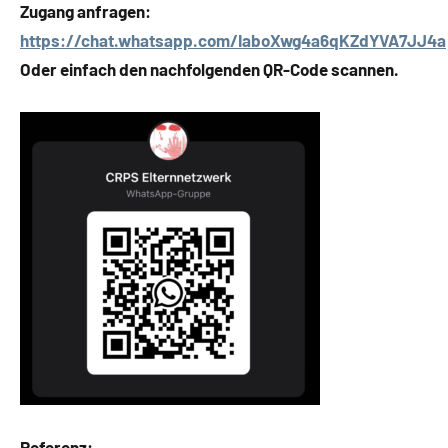
Zugang anfragen:
https://chat.whatsapp.com/IaboXwg4a6qKZdYVA7JJ4a
Oder einfach den nachfolgenden QR-Code scannen.
Referenz: