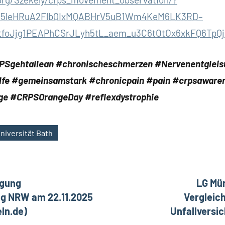
Sh5leHRuA2FlbQIxMQABHrV5uB1Wm4KeM6LK3RD–
tfoJjg1PEAPhCSrJLyh5tL_aem_u3C6tOtOx6xkFQ6TpQ
RPSgehtallean #chronischeschmerzen #Nervenentglei
lfe #gemeinsamstark #chronicpain #pain #crpsaware
ge #CRPSOrangeDay #reflexdystrophie
niversität Bath
ation
agung
LG Mün
ng NRW am 22.11.2025
Vergleic
eln.de)
Unfallversi