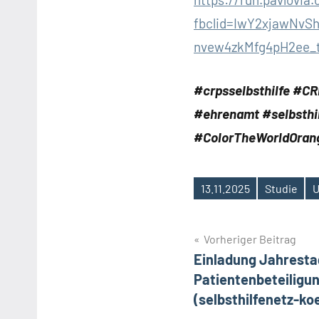
fbclid=IwY2xjawNv
nvew4zkMfg4pH2ee_
#crpsselbsthilfe #C
#ehrenamt #selbsthi
#ColorTheWorldOran
13.11.2025
Studie
U
Schlagwörter
Beitragsnavig
Vorheriger Beitrag
Einladung Jahrest
Patientenbeteiligu
(selbsthilfenetz-ko