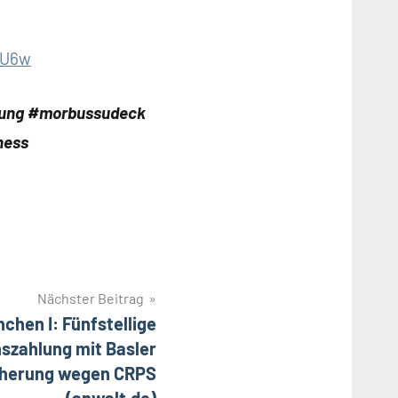
jU6w
sung #morbussudeck
ness
Nächster Beitrag
chen I: Fünfstellige
hszahlung mit Basler
cherung wegen CRPS