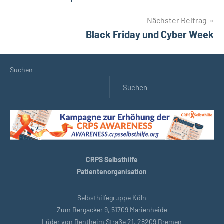
Nächster Beitrag
Black Friday und Cyber Week
Suchen
Suchen
CRPS Selbsthilfe
Patientenorganisation
Selbsthilfegruppe Köln
Zum Bergacker 9, 51709 Marienheide
Lüder von Bentheim Straße 21, 28209 Bremen