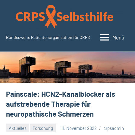
Zum
Inhalt
springen
Menü
Bundesweite Patientenorganisation für CRPS
CRPSSelbsthilfe.org
Painscale: HCN2-Kanalblocker als
aufstrebende Therapie für
neuropathische Schmerzen
Aktuelles
Forschung
11. November 2022
crpsadmin