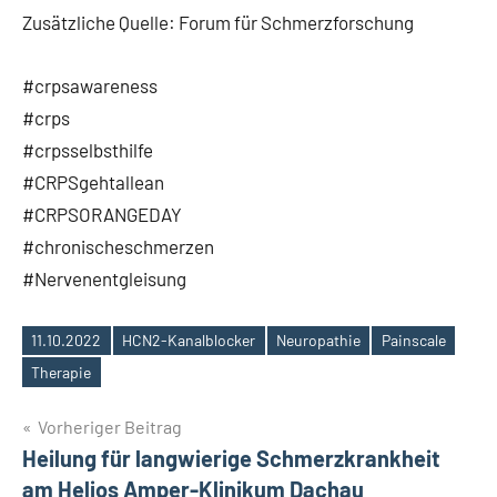
Zusätzliche Quelle: Forum für Schmerzforschung
#crpsawareness
#crps
#crpsselbsthilfe
#CRPSgehtallean
#CRPSORANGEDAY
#chronischeschmerzen
#Nervenentgleisung
11.10.2022
HCN2-Kanalblocker
Neuropathie
Painscale
Schlagwörter
Therapie
Beitragsnavigation
Vorheriger Beitrag
Heilung für langwierige Schmerzkrankheit
am Helios Amper-Klinikum Dachau