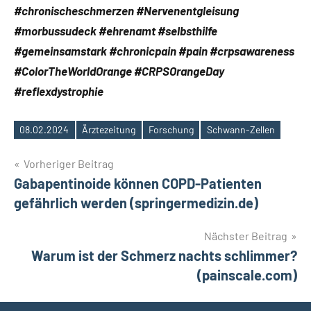
#chronischeschmerzen #Nervenentgleisung
#morbussudeck #ehrenamt #selbsthilfe
#gemeinsamstark #chronicpain #pain #crpsawareness
#ColorTheWorldOrange #CRPSOrangeDay
#reflexdystrophie
08.02.2024
Ärztezeitung
Forschung
Schwann-Zellen
Schlagwörter
Beitragsnavigation
Vorheriger Beitrag
Gabapentinoide können COPD-Patienten
gefährlich werden (springermedizin.de)
Nächster Beitrag
Warum ist der Schmerz nachts schlimmer?
(painscale.com)