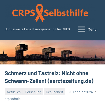
Zum
Inhalt
springen
Menü
Bundesweite Patientenorganisation für CRPS
CRPSSelbsthilfe.org
Schmerz und Tastreiz: Nicht ohne
Schwann-Zellen! (aerztezeitung.de)
Aktuelles
Forschung
Gesundheit
8. Februar 2024
crpsadmin