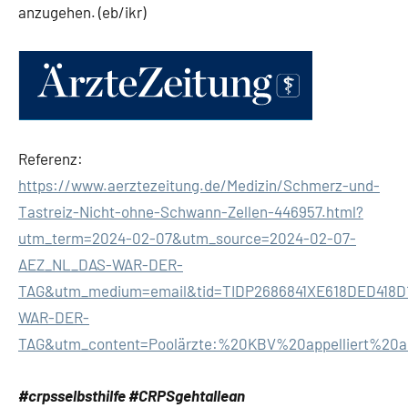
anzugehen. (eb/ikr)
Referenz:
https://www.aerztezeitung.de/Medizin/Schmerz-und-
Tastreiz-Nicht-ohne-Schwann-Zellen-446957.html?
utm_term=2024-02-07&utm_source=2024-02-07-
AEZ_NL_DAS-WAR-DER-
TAG&utm_medium=email&tid=TIDP2686841XE618DED418
WAR-DER-
TAG&utm_content=Poolärzte:%20KBV%20appelliert%20a
#crpsselbsthilfe #CRPSgehtallean