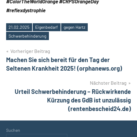
#ColorTheWorldOrange #CRPSOrangeDay
#reflexdystrophie
21.02.2025
Eigenbedarf
gegen Hartz
Schlagwörter
Schwerbehinderung
Beitragsnavigation
Vorheriger Beitrag
Machen Sie sich bereit für den Tag der
Seltenen Krankheit 2025! (orphanews.org)
Nächster Beitrag
Urteil Schwerbehinderung – Rückwirkende
Kürzung des GdB ist unzulässig
(rentenbescheid24.de)
Suchen