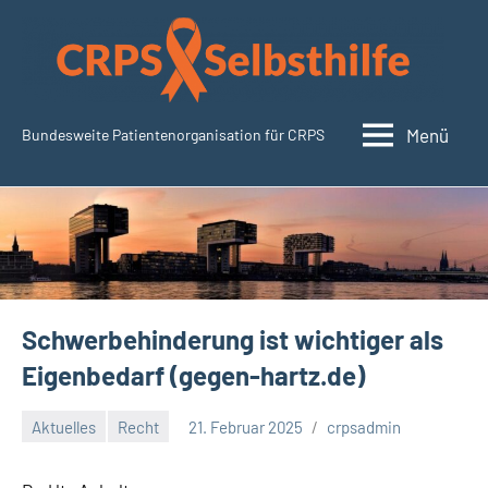
Zum
Inhalt
springen
Menü
Bundesweite Patientenorganisation für CRPS
CRPSSelbsthilfe.org
Schwerbehinderung ist wichtiger als
Eigenbedarf (gegen-hartz.de)
Aktuelles
Recht
21. Februar 2025
crpsadmin