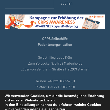
Suchen
CRPS Selbsthilfe
Patientenorganisation
Selbsthilfegruppe Köln
Zum Bergacker 9, 51709 Marienheide
Lüder von Bentheim Straße 21, 28209 Bremen
Telefon: +49 221 669557-,0
Telefax: +49 221 669557-99
E-Mail: support@crpsselbsthilfe.org
Wir verwenden Cookies, um dir die bestmögliche Erfahrung
auf unserer Website zu bieten.
In den
Einstellungen
kannst du erfahren, welche Cookies
Startseite
|
Bremen
|
Datenschutzbestimmungen
|
Intranet
|
wir verwenden oder sie ausschalten.