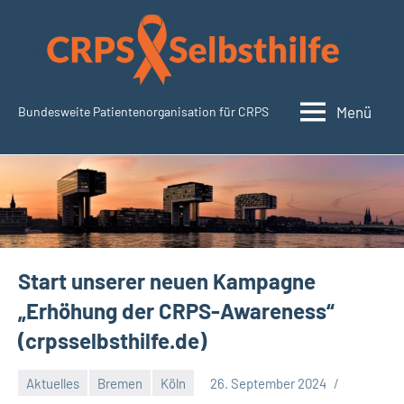
Zum
Inhalt
springen
Menü
Bundesweite Patientenorganisation für CRPS
CRPSSelbsthilfe.org
Start unserer neuen Kampagne
„Erhöhung der CRPS-Awareness“
(crpsselbsthilfe.de)
Aktuelles
Bremen
Köln
26. September 2024