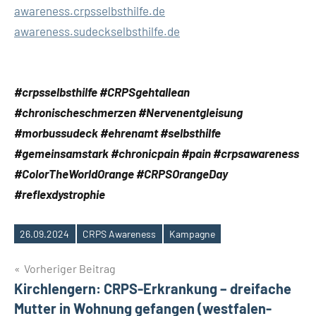
awareness.crpsselbsthilfe.de
awareness.sudeckselbsthilfe.de
#crpsselbsthilfe #CRPSgehtallean
#chronischeschmerzen #Nervenentgleisung
#morbussudeck #ehrenamt #selbsthilfe
#gemeinsamstark #chronicpain #pain #crpsawareness
#ColorTheWorldOrange #CRPSOrangeDay
#reflexdystrophie
26.09.2024
CRPS Awareness
Kampagne
Schlagwörter
Beitragsnavigation
Vorheriger Beitrag
Kirchlengern: CRPS-Erkrankung – dreifache
Mutter in Wohnung gefangen (westfalen-