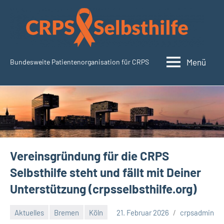
Zum
Inhalt
springen
Menü
Bundesweite Patientenorganisation für CRPS
CRPSSelbsthilfe.org
Vereinsgründung für die CRPS
Selbsthilfe steht und fällt mit Deiner
Unterstützung (crpsselbsthilfe.org)
Aktuelles
Bremen
Köln
21. Februar 2026
crpsadmin