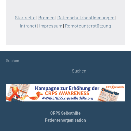
Startseite
|
Bremen
|
Datenschutzbestimmungen
|
Intranet
|
Impressum
|
Remoteunterstützung
Suchen
Suchen
CRPS Selbsthilfe
Patientenorganisation