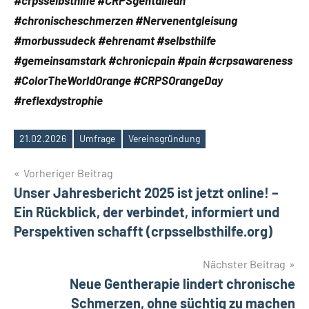
#crpsselbsthilfe #CRPSgehtallean
#chronischeschmerzen #Nervenentgleisung
#morbussudeck #ehrenamt #selbsthilfe
#gemeinsamstark #chronicpain #pain #crpsawareness
#ColorTheWorldOrange #CRPSOrangeDay
#reflexdystrophie
21.02.2026
Umfrage
Vereinsgründung
Schlagwörter
Beitragsnavigation
Vorheriger Beitrag
Unser Jahresbericht 2025 ist jetzt online! –
Ein Rückblick, der verbindet, informiert und
Perspektiven schafft (crpsselbsthilfe.org)
Nächster Beitrag
Neue Gentherapie lindert chronische
Schmerzen, ohne süchtig zu machen