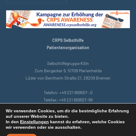
CRPS Selbsthilfe
Patientenorganisation
Selbsthilfegruppe Köln
Zum Bergacker 9, 51709 Marienheide
Lüder von Bentheim Straße 21, 28209 Bremen
Telefon: +49 221 669557-,0
Telefax: +49 221 669557-99
E-Mail: support@crpsselbsthilfe.org
Wir verwenden Cookies, um dir die bestmögliche Erfahrung
auf unserer Website zu bieten.
In den
Einstellungen
kannst du erfahren, welche Cookies
Startseite
|
Bremen
|
Datenschutzbestimmungen
|
Intranet
|
wir verwenden oder sie ausschalten.
Impressum
|
Remoteunterstützung