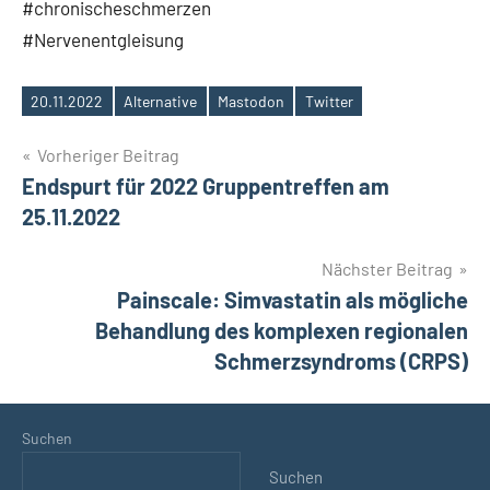
#chronischeschmerzen
#Nervenentgleisung
20.11.2022
Alternative
Mastodon
Twitter
Schlagwörter
Beitragsnavigation
Vorheriger Beitrag
Endspurt für 2022 Gruppentreffen am
25.11.2022
Nächster Beitrag
Painscale: Simvastatin als mögliche
Behandlung des komplexen regionalen
Schmerzsyndroms (CRPS)
Suchen
Suchen