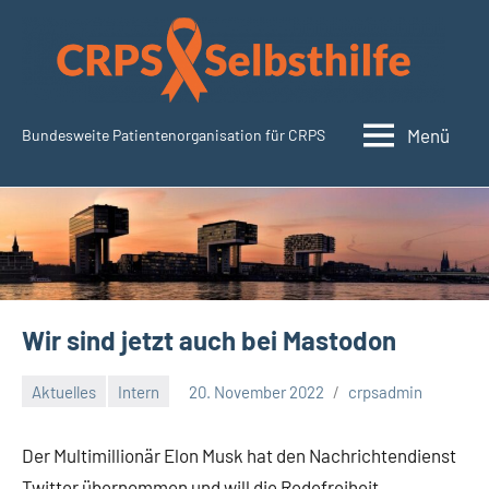
Zum
Inhalt
springen
Menü
Bundesweite Patientenorganisation für CRPS
CRPSSelbsthilfe.org
Wir sind jetzt auch bei Mastodon
Aktuelles
Intern
20. November 2022
crpsadmin
Der Multimillionär Elon Musk hat den Nachrichtendienst
Twitter übernommen und will die Redefreiheit