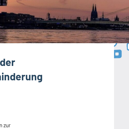
 der
hinderung
n zur