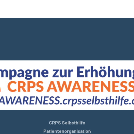
CRPS Selbsthilfe
Patientenorganisation