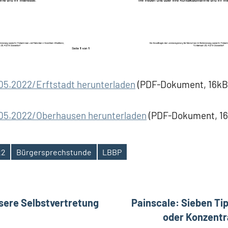
.05.2022/Erftstadt herunterladen
(PDF-Dokument, 16kB
.05.2022/Oberhausen herunterladen
(PDF-Dokument, 16
22
Bürgersprechstunde
LBBP
ation
sere Selbstvertretung
Painscale: Sieben Ti
oder Konzentr