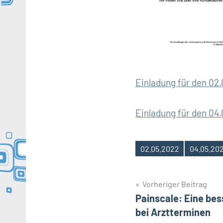
Einladung für den 02
Einladung für den 04
02.05.2022
04.05.20
Schlagwörter
Beitragsnavig
Vorheriger Beitrag
Painscale: Eine bes
bei Arztterminen